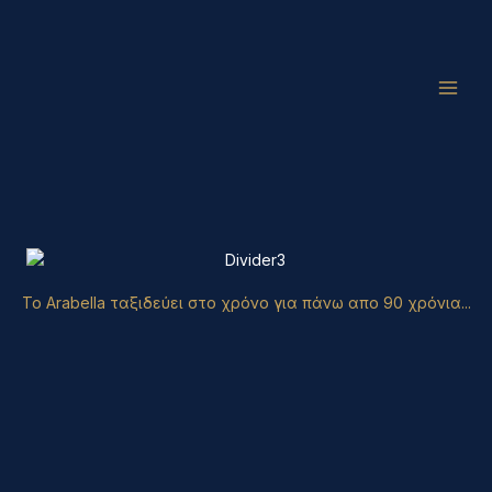
Μετάβαση
Main
στο
Men
περιεχόμενο
To Arabella ταξιδεύει στο χρόνο για πάνω απο 90 χρόνια...